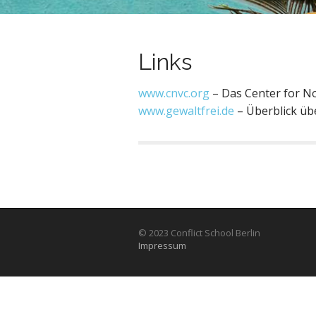
Links
www.cnvc.org
– Das Center for N
www.gewaltfrei.de
– Überblick üb
© 2023 Conflict School Berlin
Impressum