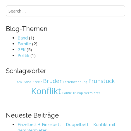
S
e
a
r
Blog-Themen
c
h
Band
(1)
f
Familie
(2)
o
GFK
(5)
r
Politik
(1)
:
Schlagwörter
Bruder
Frühstück
AfD
Band
Brexit
Ferienwohnung
Konflikt
Politik
Trump
Vermieter
Neueste Beiträge
Einzelbett + Einzelbett = Doppelbett = Konflikt mit
dem Vermieter